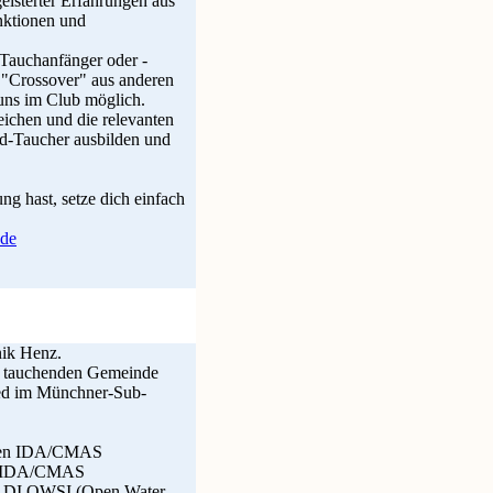
eisterter Erfahrungen aus
nktionen und
auchanfänger oder -
n "Crossover" aus anderen
 uns im Club möglich.
eichen und die relevanten
d-Taucher ausbilden und
ng hast, setze dich einfach
.de
nik Henz.
ur tauchenden Gemeinde
ied im Münchner-Sub-
inen IDA/CMAS
en IDA/CMAS
PADI OWSI (Open Water