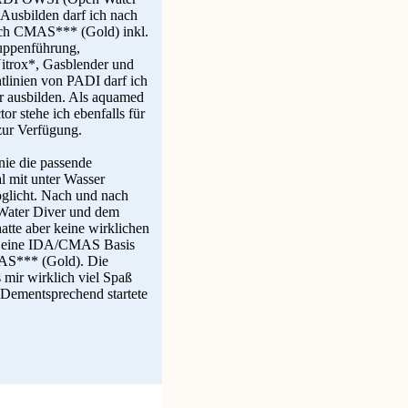
. Ausbilden darf ich nach
ch CMAS*** (Gold) inkl.
ruppenführung,
Nitrox*, Gasblender und
tlinien von PADI darf ich
er ausbilden. Als aquamed
r stehe ich ebenfalls für
zur Verfügung.
 nie die passende
l mit unter Wasser
glicht. Nach und nach
Water Diver und dem
tte aber keine wirklichen
lt eine IDA/CMAS Basis
MAS*** (Gold). Die
s mir wirklich viel Spaß
Dementsprechend startete