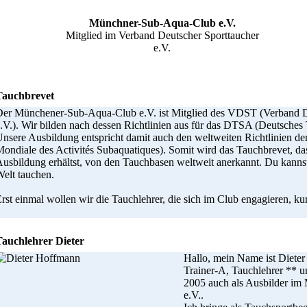
Münchner-Sub-Aqua-Club e.V.
Mitglied im Verband Deutscher Sporttaucher
e.V.
Tauchbrevet
er Münchener-Sub-Aqua-Club e.V. ist Mitglied des VDST (Verband D
.V.). Wir bilden nach dessen Richtlinien aus für das DTSA (Deutsches
nsere Ausbildung entspricht damit auch den weltweiten Richtlinien 
ondiale des Activités Subaquatiques). Somit wird das Tauchbrevet, da
usbildung erhältst, von den Tauchbasen weltweit anerkannt. Du kannst 
elt tauchen.
rst einmal wollen wir die Tauchlehrer, die sich im Club engagieren, kur
Tauchlehrer Dieter
Hallo, mein Name ist Dieter
Trainer-A, Tauchlehrer ** u
2005 auch als Ausbilder i
e.V..