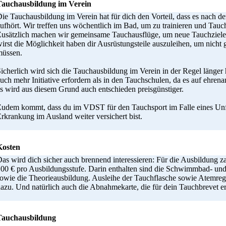
Tauchausbildung im Verein
ie Tauchausbildung im Verein hat für dich den Vorteil, dass es nach de
ufhört. Wir treffen uns wöchentlich im Bad, um zu trainieren und Tau
usätzlich machen wir gemeinsame Tauchausflüge, um neue Tauchziele
irst die Möglichkeit haben dir Ausrüstungsteile auszuleihen, um nicht g
müssen.
icherlich wird sich die Tauchausbildung im Verein in der Regel länger
uch mehr Initiative erfordern als in den Tauchschulen, da es auf ehrenam
s wird aus diesem Grund auch entschieden preisgünstiger.
udem kommt, dass du im VDST für den Tauchsport im Falle eines Unfa
rkrankung im Ausland weiter versichert bist.
Kosten
as wird dich sicher auch brennend interessieren: Für die Ausbildung z
00 € pro Ausbildungsstufe. Darin enthalten sind die Schwimmbad- un
owie die Theorieausbildung. Ausleihe der Tauchflasche sowie Atemreg
azu. Und natürlich auch die Abnahmekarte, die für dein Tauchbrevet erf
Tauchausbildung