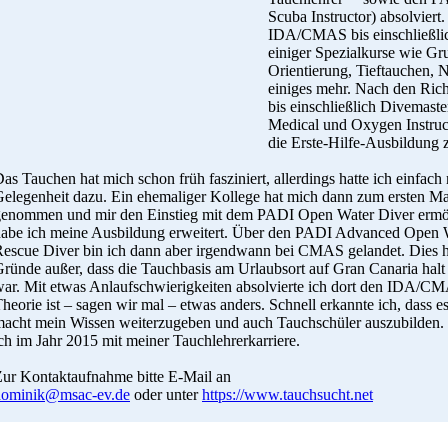
Scuba Instructor) absolviert
IDA/CMAS bis einschließli
einiger Spezialkurse wie G
Orientierung, Tieftauchen, 
einiges mehr. Nach den Rich
bis einschließlich Divemast
Medical und Oxygen Instructo
die Erste-Hilfe-Ausbildung 
as Tauchen hat mich schon früh fasziniert, allerdings hatte ich einfach
elegenheit dazu. Ein ehemaliger Kollege hat mich dann zum ersten Ma
genommen und mir den Einstieg mit dem PADI Open Water Diver ermö
abe ich meine Ausbildung erweitert. Über den PADI Advanced Open 
escue Diver bin ich dann aber irgendwann bei CMAS gelandet. Dies ha
ründe außer, dass die Tauchbasis am Urlaubsort auf Gran Canaria ha
ar. Mit etwas Anlaufschwierigkeiten absolvierte ich dort den IDA/C
heorie ist – sagen wir mal – etwas anders. Schnell erkannte ich, dass e
acht mein Wissen weiterzugeben und auch Tauchschüler auszubilden. 
ch im Jahr 2015 mit meiner Tauchlehrerkarriere.
ur Kontaktaufnahme bitte E-Mail an
dominik@msac-ev.de
oder unter
https://www.tauchsucht.net