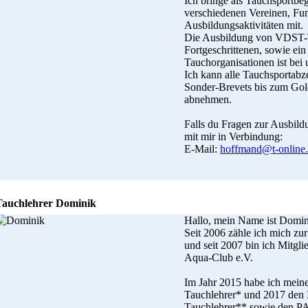
Ich bringe als Tauchsportbeg
verschiedenen Vereinen, Fu
Ausbildungsaktivitäten mit.
Die Ausbildung von VDST-T
Fortgeschrittenen, sowie ei
Tauchorganisationen ist bei
Ich kann alle Tauchsportabz
Sonder-Brevets bis zum Gol
abnehmen.
Falls du Fragen zur Ausbildu
mit mir in Verbindung:
E-Mail:
hoffmand@t-online
Tauchlehrer Dominik
Hallo, mein Name ist Domi
Seit 2006 zähle ich mich z
und seit 2007 bin ich Mitgl
Aqua-Club e.V.
Im Jahr 2015 habe ich me
Tauchlehrer* und 2017 d
Tauchlehrer** sowie den 