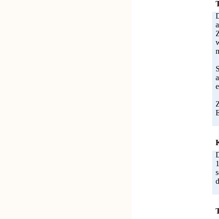
D
a
Z
w
S
a
e
Z
E
D
1
s
d